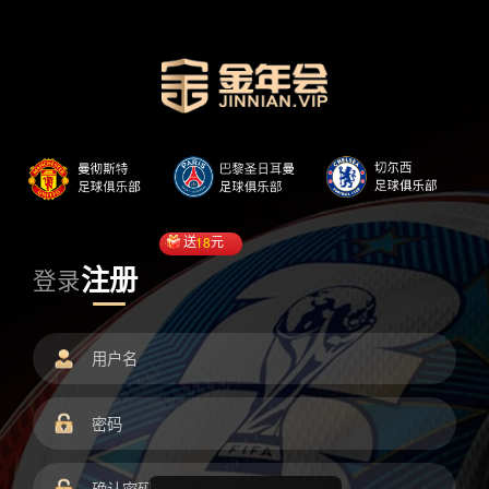
送
18
元
注册
登录