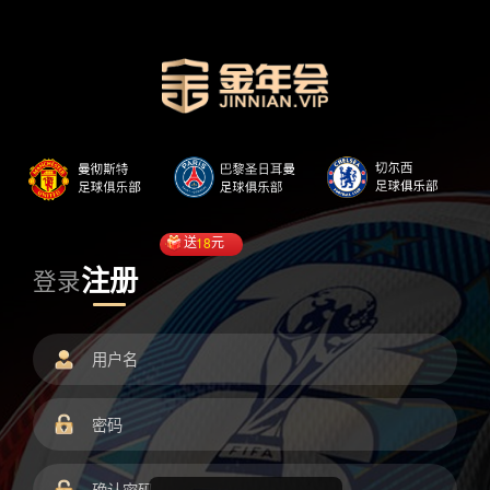
送
18
元
注册
登录