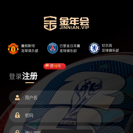
送
18
元
注册
登录